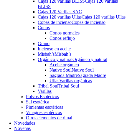
Cajas 120 varillas BLISS
Cajas 120 varillas
BLISS
Cajas 120 Varillas SAC
Cajas 120 varillas Ullas
Cajas 120 varillas Ullas
Copas de incienso
Copas de incienso
Conos
Conos normales
Conos reflujo
Grano
Incienso en aceite
Misbah’s
Misbah’s
Orgánico y natural
Orgánico y natural
Aceite orgánico
Native Soul
Native Soul
Sagrada Madre
Sagrada Madre
Ullas
Varillas orgánicas
Tribal Soul
Tribal Soul
Varillas
Polvos Esotéricos
Sal esotérica
Pimientas esotéricas
Vinagres esotéricos
Otros elementos de ritual
Novedades
Novenas