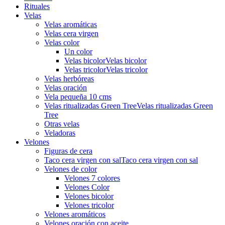
Rituales
Velas
Velas aromáticas
Velas cera virgen
Velas color
Un color
Velas bicolor
Velas bicolor
Velas tricolor
Velas tricolor
Velas herbóreas
Velas oración
Vela pequeña 10 cms
Velas ritualizadas Green Tree
Velas ritualizadas Green
Tree
Otras velas
Veladoras
Velones
Figuras de cera
Taco cera virgen con sal
Taco cera virgen con sal
Velones de color
Velones 7 colores
Velones Color
Velones bicolor
Velones tricolor
Velones aromáticos
Velones oración con aceite