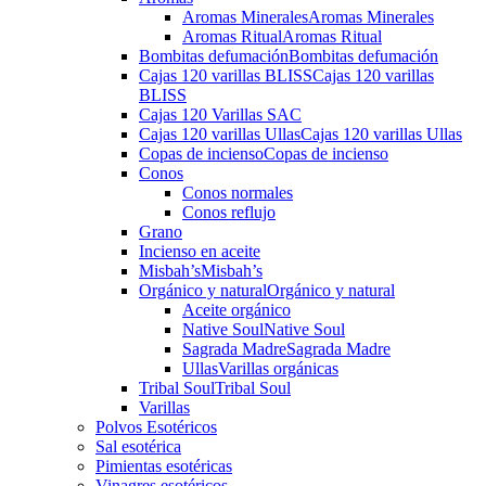
Aromas Minerales
Aromas Minerales
Aromas Ritual
Aromas Ritual
Bombitas defumación
Bombitas defumación
Cajas 120 varillas BLISS
Cajas 120 varillas
BLISS
Cajas 120 Varillas SAC
Cajas 120 varillas Ullas
Cajas 120 varillas Ullas
Copas de incienso
Copas de incienso
Conos
Conos normales
Conos reflujo
Grano
Incienso en aceite
Misbah’s
Misbah’s
Orgánico y natural
Orgánico y natural
Aceite orgánico
Native Soul
Native Soul
Sagrada Madre
Sagrada Madre
Ullas
Varillas orgánicas
Tribal Soul
Tribal Soul
Varillas
Polvos Esotéricos
Sal esotérica
Pimientas esotéricas
Vinagres esotéricos