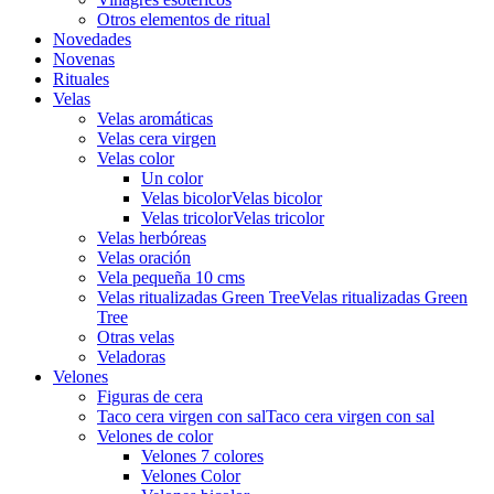
Otros elementos de ritual
Novedades
Novenas
Rituales
Velas
Velas aromáticas
Velas cera virgen
Velas color
Un color
Velas bicolor
Velas bicolor
Velas tricolor
Velas tricolor
Velas herbóreas
Velas oración
Vela pequeña 10 cms
Velas ritualizadas Green Tree
Velas ritualizadas Green
Tree
Otras velas
Veladoras
Velones
Figuras de cera
Taco cera virgen con sal
Taco cera virgen con sal
Velones de color
Velones 7 colores
Velones Color