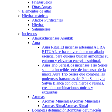
Friegasuelos
Otras Aguas
Elementos de altar
Hierbas mágicas
Atados Purificantes
Hierbas
Sahumerios
Inciensos
Alaukik
Inciensos Alaukik
Aura
Aura Ritual
El incienso artesanal AURA
RITUAL se ha convertido en un aliado
esencial para quienes buscan armonizar su
entorno y elevar su energía espiritual.
Aura Trio Series
Los inciensos Trio Series,
son una increíble serie de inciensos de la
marca Aura Trio Series que combina las
poderosas fragancias del Palo Santo y la
Salvia Blanca con otra hierba o resinas,
creando combinaciones únicas y
exquisitas.
Aromas
Aromas Minerales
Aromas Minerales
Aromas Ritual
Aromas Ritual
Bombitas defumación
Bombitas defumación