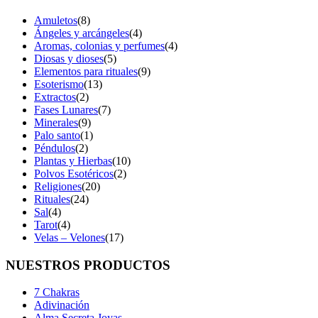
Amuletos
(8)
Ángeles y arcángeles
(4)
Aromas, colonias y perfumes
(4)
Diosas y dioses
(5)
Elementos para rituales
(9)
Esoterismo
(13)
Extractos
(2)
Fases Lunares
(7)
Minerales
(9)
Palo santo
(1)
Péndulos
(2)
Plantas y Hierbas
(10)
Polvos Esotéricos
(2)
Religiones
(20)
Rituales
(24)
Sal
(4)
Tarot
(4)
Velas – Velones
(17)
NUESTROS PRODUCTOS
7 Chakras
Adivinación
Alma Secreta Joyas