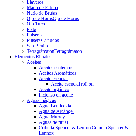
Llaveros
Mano de Fátima
Nudo de Brujas
Ojo de Horus
Ojo de Horus
Ojo Turco
Plata
Pulseras
Pulseras 7 nudos
San Benito
Tetragrámaton
Tetragrámaton
Elementos Rituales
Aceites
Aceites esotéricos
Aceites Aromáticos
Aceite esencial
Aceite esencial roll on
Aceite orgánico
Incienso en aceite
Aguas mágicas
Agua Bendecida
Agua de Arcángel
Agua Murray
Aguas de ritual
Colonia Spencer & Lennox
Colonia Spencer &
Lennox