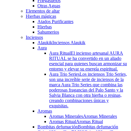
Friegasuelos
Otras Aguas
Elementos de altar
Hierbas mágicas
Atados Purificantes
Hierbas
Sahumerios
Inciensos
Alaukik
Inciensos Alaukik
Aura
Aura Ritual
El incienso artesanal AURA
RITUAL se ha convertido en un aliado
esencial para quienes buscan armonizar su
entorno y elevar su energía espiritual.
Aura Trio Series
Los inciensos Trio Series,
son una increíble serie de inciensos de la
marca Aura Trio Series que combina las
poderosas fragancias del Palo Santo y la
Salvia Blanca con otra hierba o resinas,
creando combinaciones únicas y
exquisitas.
Aromas
Aromas Minerales
Aromas Minerales
Aromas Ritual
Aromas Ritual
Bombitas defumación
Bombitas defumación