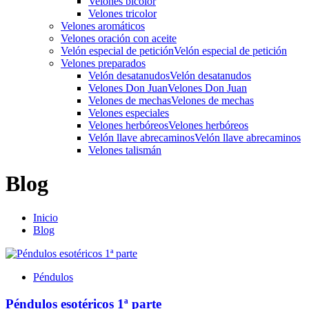
Velones bicolor
Velones tricolor
Velones aromáticos
Velones oración con aceite
Velón especial de petición
Velón especial de petición
Velones preparados
Velón desatanudos
Velón desatanudos
Velones Don Juan
Velones Don Juan
Velones de mechas
Velones de mechas
Velones especiales
Velones herbóreos
Velones herbóreos
Velón llave abrecaminos
Velón llave abrecaminos
Velones talismán
Blog
Inicio
Blog
Péndulos
Péndulos esotéricos 1ª parte