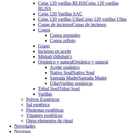
Cajas 120 varillas BLISS
Cajas 120 varillas
BLISS
Cajas 120 Varillas SAC
Cajas 120 varillas Ullas
Cajas 120 varillas Ullas
Copas de incienso
Copas de incienso
Conos
Conos normales
Conos reflujo
Grano
Incienso en aceite
Misbah’s
Misbah’s
Orgánico y natural
Orgánico y natural
Aceite orgánico
Native Soul
Native Soul
Sagrada Madre
Sagrada Madre
Ullas
Varillas orgánicas
Tribal Soul
Tribal Soul
Varillas
Polvos Esotéricos
Sal esotérica
Pimientas esotéricas
Vinagres esotéricos
Otros elementos de ritual
Novedades
Novenas