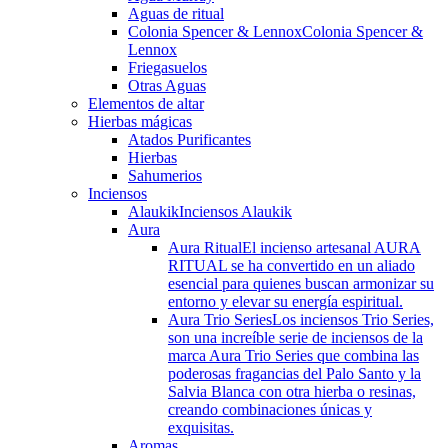
Aguas de ritual
Colonia Spencer & Lennox
Colonia Spencer &
Lennox
Friegasuelos
Otras Aguas
Elementos de altar
Hierbas mágicas
Atados Purificantes
Hierbas
Sahumerios
Inciensos
Alaukik
Inciensos Alaukik
Aura
Aura Ritual
El incienso artesanal AURA
RITUAL se ha convertido en un aliado
esencial para quienes buscan armonizar su
entorno y elevar su energía espiritual.
Aura Trio Series
Los inciensos Trio Series,
son una increíble serie de inciensos de la
marca Aura Trio Series que combina las
poderosas fragancias del Palo Santo y la
Salvia Blanca con otra hierba o resinas,
creando combinaciones únicas y
exquisitas.
Aromas