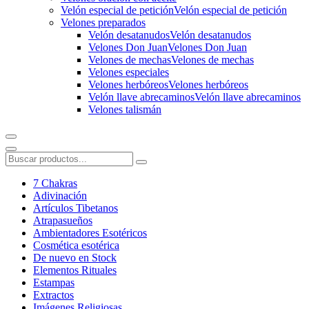
Velón especial de petición
Velón especial de petición
Velones preparados
Velón desatanudos
Velón desatanudos
Velones Don Juan
Velones Don Juan
Velones de mechas
Velones de mechas
Velones especiales
Velones herbóreos
Velones herbóreos
Velón llave abrecaminos
Velón llave abrecaminos
Velones talismán
7 Chakras
Adivinación
Artículos Tibetanos
Atrapasueños
Ambientadores Esotéricos
Cosmética esotérica
De nuevo en Stock
Elementos Rituales
Estampas
Extractos
Imágenes Religiosas