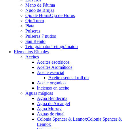
Mano de Fátima
Nudo de Brujas
Ojo de Horus
Ojo de Horus
Ojo Turco
Plata
Pulseras
Pulseras 7 nudos
San Benito
Tetragrámaton
Tetragrámaton
Elementos Rituales
Aceites
Aceites esotéricos
Aceites Aromáticos
Aceite esencial
Aceite esencial roll on
Aceite orgánico
Incienso en aceite
Aguas mágicas
Agua Bendecida
Agua de Arcángel
Agua Murray
Aguas de ritual
Colonia Spencer & Lennox
Colonia Spencer &
Lennox