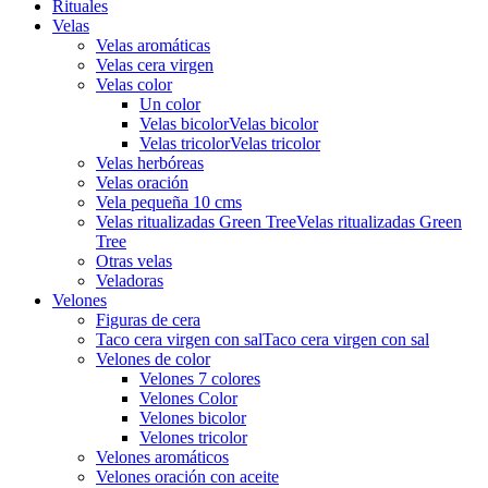
Rituales
Velas
Velas aromáticas
Velas cera virgen
Velas color
Un color
Velas bicolor
Velas bicolor
Velas tricolor
Velas tricolor
Velas herbóreas
Velas oración
Vela pequeña 10 cms
Velas ritualizadas Green Tree
Velas ritualizadas Green
Tree
Otras velas
Veladoras
Velones
Figuras de cera
Taco cera virgen con sal
Taco cera virgen con sal
Velones de color
Velones 7 colores
Velones Color
Velones bicolor
Velones tricolor
Velones aromáticos
Velones oración con aceite