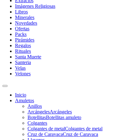
Extractos
Imágenes Religiosas
Libros
Minerales
Novedades
Ofertas
Packs
Pirámides
Regalos
Rituales
Santa Muerte
Santeria
Velas
Velones
Inicio
Amuletos
Anillos
Arcángeles
Arcángeles
Botellitas
Botellitas amuleto
Colgantes
Colgantes de metal
Colgantes de metal
Cruz de Caravaca
Cruz de Caravaca
Llaveros