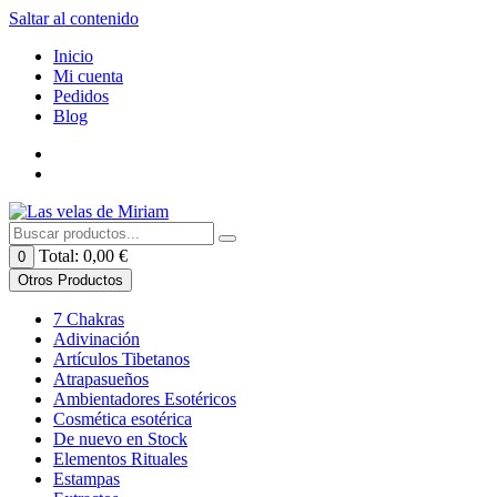
Saltar al contenido
Inicio
Mi cuenta
Pedidos
Blog
Total:
0,00
€
0
Otros Productos
7 Chakras
Adivinación
Artículos Tibetanos
Atrapasueños
Ambientadores Esotéricos
Cosmética esotérica
De nuevo en Stock
Elementos Rituales
Estampas