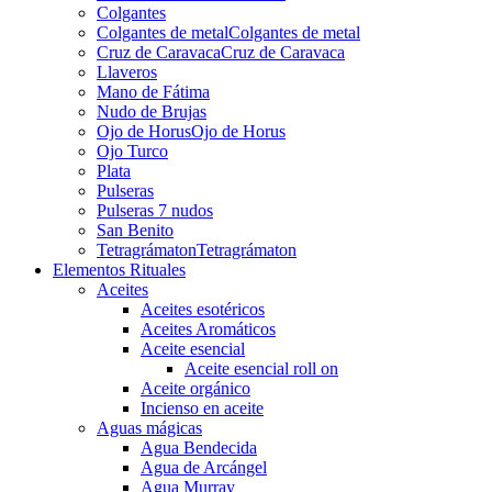
Colgantes
Colgantes de metal
Colgantes de metal
Cruz de Caravaca
Cruz de Caravaca
Llaveros
Mano de Fátima
Nudo de Brujas
Ojo de Horus
Ojo de Horus
Ojo Turco
Plata
Pulseras
Pulseras 7 nudos
San Benito
Tetragrámaton
Tetragrámaton
Elementos Rituales
Aceites
Aceites esotéricos
Aceites Aromáticos
Aceite esencial
Aceite esencial roll on
Aceite orgánico
Incienso en aceite
Aguas mágicas
Agua Bendecida
Agua de Arcángel
Agua Murray