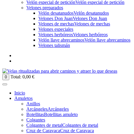
Velón especial de petición
Velón especial de petición
Velones preparados
Velón desatanudos
Velón desatanudos
Velones Don Juan
Velones Don Juan
Velones de mechas
Velones de mechas
Velones especiales
Velones herbóreos
Velones herbóreos
Velón llave abrecaminos
Velón llave abrecaminos
Velones talismán
Total:
0,00
€
0
Inicio
Amuletos
Anillos
Arcángeles
Arcángeles
Botellitas
Botellitas amuleto
Colgantes
Colgantes de metal
Colgantes de metal
Cruz de Caravaca
Cruz de Caravaca